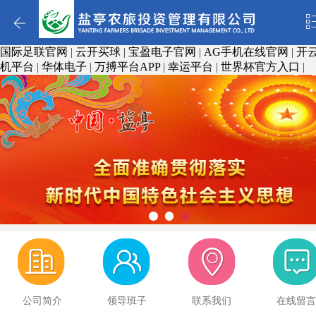
国际足联官网
|
云开买球
|
宝盈电子官网
|
AG手机在线官网
|
开
机平台
|
华体电子
|
万搏平台APP
|
幸运平台
|
世界杯官方入口
|
2026年盐亭顺康农牧有限公司三合种猪场圈舍内粪污清除...
公司简介
领导班子
联系我们
在线留言
2026年盐亭蜀粮农业有限公司小春季节小麦（油菜）收割...