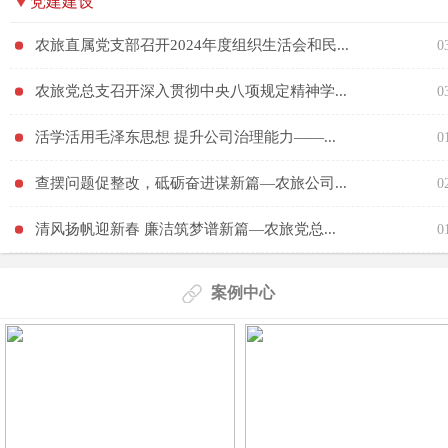
党建建设
农旅直属党支部召开2024年度组织生活会和民...
0
农旅党总支召开深入贯彻中央八项规定精神学...
0
活学活用毛泽东思想 提升公司治理能力——...
0
查摆问题促整改，砥砺奋进谋新篇—农旅公司...
0
清风扬帆迎新春 廉洁筑梦谱新篇—农旅党总...
0
案例中心