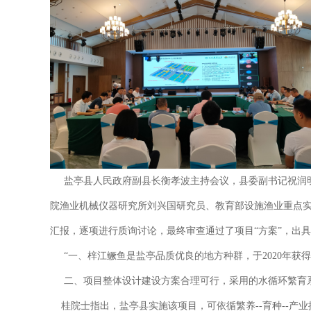
盐亭县人民政府副县长衡孝波主持会议，县委副书记祝润明
院渔业机械仪器研究所刘兴国研究员、教育部设施渔业重点
汇报，逐项进行质询讨论，最终审查通过了项目“方案”，出
“一、梓江鳜鱼是盐亭品质优良的地方种群，于2020年获
二、项目整体设计建设方案合理可行，采用的水循环繁育系
桂院士指出，盐亭县实施该项目，可依循繁养--育种--产