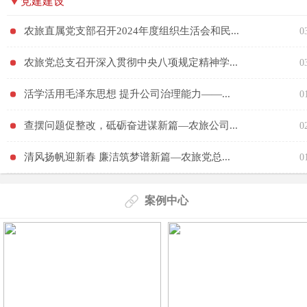
党建建设
农旅直属党支部召开2024年度组织生活会和民...
0
农旅党总支召开深入贯彻中央八项规定精神学...
0
活学活用毛泽东思想 提升公司治理能力——...
0
查摆问题促整改，砥砺奋进谋新篇—农旅公司...
0
清风扬帆迎新春 廉洁筑梦谱新篇—农旅党总...
0
案例中心