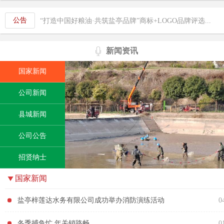
公告
“打造中国好粮油·共筑盐亭品牌”商标+LOGO品牌评选...
2026年盐亭梓莲达水务有限公司自来水管网抢修挖掘机租...
新闻资讯
国家新闻
五大联赛官方“十五五”及中长期产业发展...
公司新闻
关于“打造中国好粮油・共筑盐亭品牌”LOGO评选活动评...
县城新闻
关于《玉龙镇农事服务中心项目水土保持方案报告表》的...
公司公告
2026年盐亭梓莲达水务有限公司自来水管网抢修挖掘机租...
招贤纳士
国家新闻
2026年盐亭梓莲达水务有限公司自来水池清洗、消毒服务...
盐亭梓莲达水务有限公司成功举办消防演练活动
0
盐亭优质粮油科技示范园区项目（黄甸农事服务中心)项...
冬季捕鱼忙 年关销路畅
0