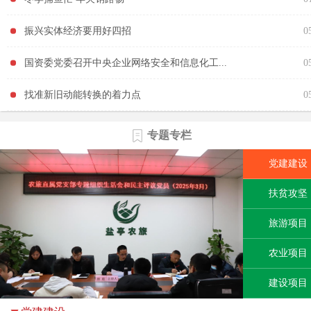
振兴实体经济要用好四招
0
国资委党委召开中央企业网络安全和信息化工...
0
找准新旧动能转换的着力点
0
专题专栏
党建建设
扶贫攻坚
旅游项目
农业项目
建设项目