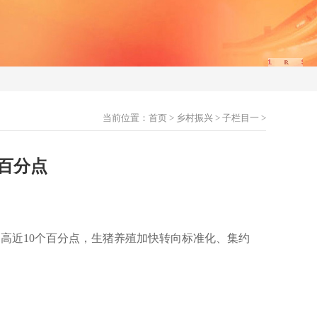
当前位置：
首页
>
乡村振兴
>
子栏目一
>
个百分点
提高近10个百分点，生猪养殖加快转向标准化、集约