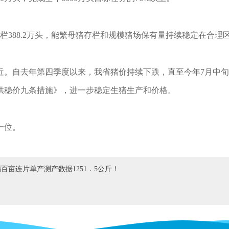
388.2万头，能繁母猪存栏和规模猪场保有量持续稳定在合理
自去年第四季度以来，我省猪价持续下跌，直至今年7月中旬
保供稳价九条措施》，进一步稳定生猪生产和价格。
一位。
百亩连片单产测产数据1251．5公斤！