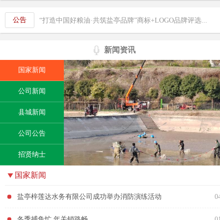
公告
“打造中国好粮油·共筑盐亭品牌”商标+LOGO品牌评选...
2026年盐亭梓莲达水务有限公司自来水管网抢修挖掘机租...
新闻资讯
国家新闻
五大联赛官方“十五五”及中长期产业发展...
公司新闻
关于“打造中国好粮油・共筑盐亭品牌”LOGO评选活动评...
县城新闻
关于《玉龙镇农事服务中心项目水土保持方案报告表》的...
公司公告
2026年盐亭梓莲达水务有限公司自来水管网抢修挖掘机租...
招贤纳士
国家新闻
2026年盐亭梓莲达水务有限公司自来水池清洗、消毒服务...
盐亭梓莲达水务有限公司成功举办消防演练活动
0
盐亭优质粮油科技示范园区项目（黄甸农事服务中心)项...
冬季捕鱼忙 年关销路畅
0