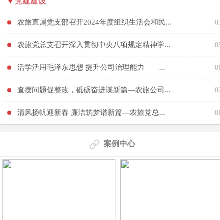
党建建设
农旅直属党支部召开2024年度组织生活会和民...
0
农旅党总支召开深入贯彻中央八项规定精神学...
0
活学活用毛泽东思想 提升公司治理能力——...
0
查摆问题促整改，砥砺奋进谋新篇—农旅公司...
0
清风扬帆迎新春 廉洁筑梦谱新篇—农旅党总...
0
案例中心