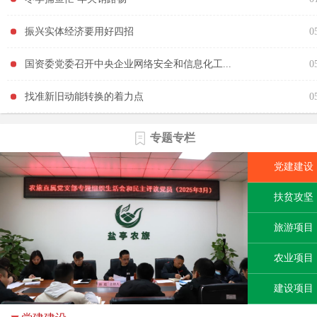
振兴实体经济要用好四招
0
国资委党委召开中央企业网络安全和信息化工...
0
找准新旧动能转换的着力点
0
专题专栏
党建建设
扶贫攻坚
旅游项目
农业项目
建设项目