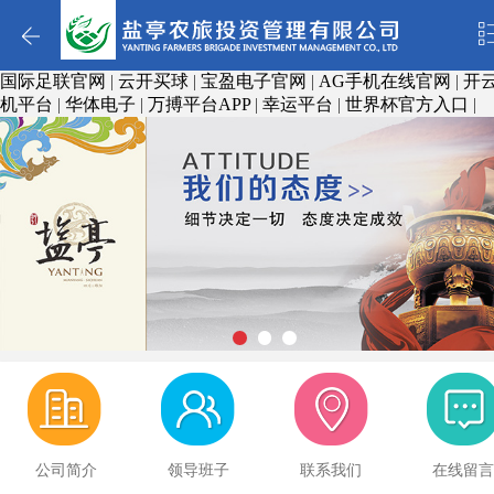
国际足联官网
|
云开买球
|
宝盈电子官网
|
AG手机在线官网
|
开
机平台
|
华体电子
|
万搏平台APP
|
幸运平台
|
世界杯官方入口
|
2026年盐亭顺康农牧有限公司三合种猪场圈舍内粪污清除...
2026年盐亭蜀粮农业有限公司小春季节小麦（油菜）收割...
公司简介
领导班子
联系我们
在线留言
“打造中国好粮油·共筑盐亭品牌”商标+LOGO品牌评选...