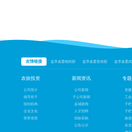
友情链接
盐亭县委组织部
盐亭县委宣传部
盐亭县委武
农旅投资
新闻资讯
专题
公司简介
公司新闻
党建
领导班子
子公司新闻
工会
组织机构
县城新闻
子栏
企业文化
人才招聘
子栏
荣誉资质
招标采购
旅游
公告公示
农业