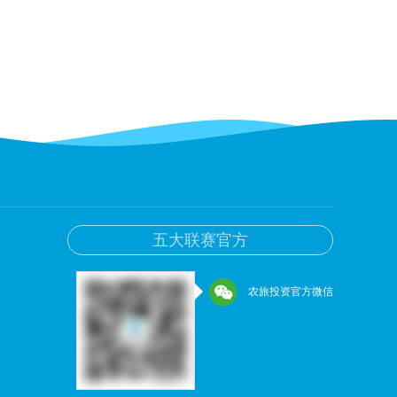
五大联赛官方
农旅投资官方微信