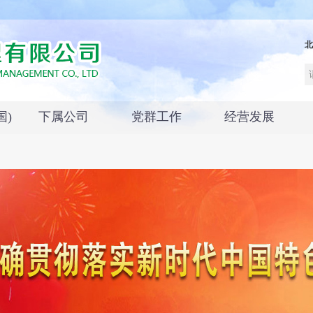
国)
下属公司
党群工作
经营发展