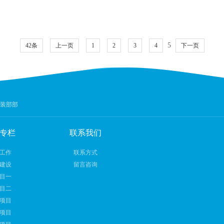
5
42条
上一页
1
2
3
4
下一页
装部部
专栏
联系我们
工作
联系方式
建设
留言咨询
目一
目二
项目
项目