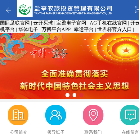
国际足联官网
|
云开买球
|
宝盈电子官网
|
AG手机在线官网
|
开
机平台
|
华体电子
|
万搏平台APP
|
幸运平台
|
世界杯官方入口
|
2026年盐亭顺康农牧有限公司三合种猪场圈舍内粪污清除...
公司简介
领导班子
联系我们
在线留言
2026年盐亭蜀粮农业有限公司小春季节小麦（油菜）收割...