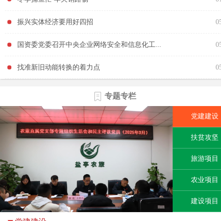
振兴实体经济要用好四招
0
国资委党委召开中央企业网络安全和信息化工...
0
找准新旧动能转换的着力点
0
专题专栏
党建建设
扶贫攻坚
旅游项目
农业项目
建设项目