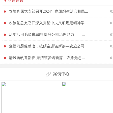
党建建设
农旅直属党支部召开2024年度组织生活会和民...
0
农旅党总支召开深入贯彻中央八项规定精神学...
0
活学活用毛泽东思想 提升公司治理能力——...
0
查摆问题促整改，砥砺奋进谋新篇—农旅公司...
0
清风扬帆迎新春 廉洁筑梦谱新篇—农旅党总...
0
案例中心